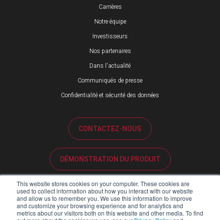
Carrières
Notre équipe
Investisseurs
Nos partenaires
Dans l'actualité
Communiqués de presse
Confidentialité et sécurité des données
CONTACTEZ-NOUS
DÉMONSTRATION DU PRODUIT
This website stores cookies on your computer. These cookies are
ASSISTANCE CLIENTÈLE
used to collect information about how you interact with our website
and allow us to remember you. We use this information to improve
and customize your browsing experience and for analytics and
metrics about our visitors both on this website and other media. To find