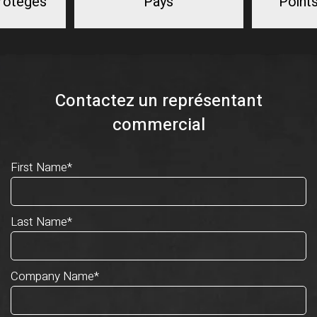
protégés
Pays
Point
Contactez un représentant
commercial
First Name
*
Last Name
*
Company Name
*