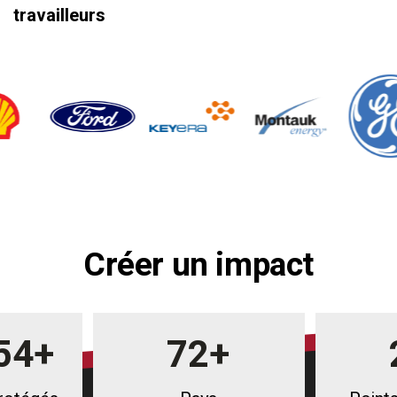
travailleurs
Créer un impact
00
+
75
+