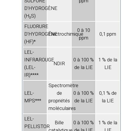
SULFURE
ppm
D'HYDROGÈNE
(H₂S)
FLUORURE
0 à 10
D'HYDROGÈNE
Électrochimique
0,1 ppm
ppm
(HF)*
LEL-
INFRAROUGE
0 à 100 %
1 % de la
NDIR
(LEL-
de la LIE
LIE
IR)****
Spectromètre
LEL-
de
0 à 100 %
0,1 % de
MPS***
propriétés
de la LIE
la LIE
moléculaires
LEL-
Bille
0 à 100 %
1 % de la
PELLISTOR
catalytique
de la LIE
LIE