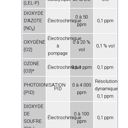
(LEL-P)
DIOXYDE
0 à 50
D'AZOTE
Électrochimique
0,1 ppm
ppm
(NO₂)
Électrochimique
OXYGÈNE
0 à 20 %
à
0,1 % vol
(O2)
vol
pompage
OZONE
Électrochimique
0 à 1 ppm
0,1 ppm
(O3)*
Résolution
PHOTOIONISATION
0 à 4 000
PID
dynamique**,
(PID)
ppm
0,1 ppm
DIOXYDE
DE
0 à 100
Électrochimique
0,1 ppm
SOUFRE
ppm