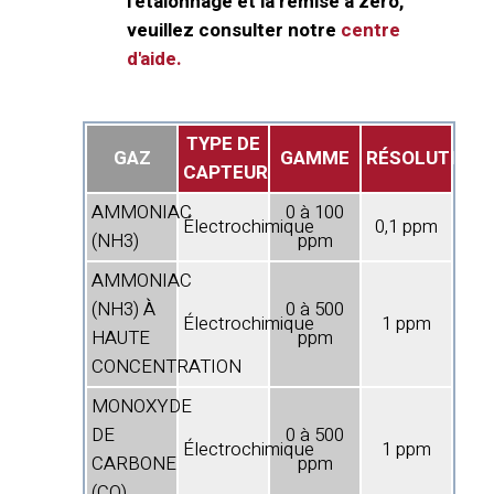
l'étalonnage et la remise à zéro,
veuillez consulter notre
centre
d'aide.
TYPE DE
GAZ
GAMME
RÉSOLUTION
CAPTEUR
AMMONIAC
0 à 100
Électrochimique
0,1 ppm
(NH3)
ppm
AMMONIAC
(NH3) À
0 à 500
Électrochimique
1 ppm
HAUTE
ppm
CONCENTRATION
MONOXYDE
DE
0 à 500
Électrochimique
1 ppm
CARBONE
ppm
(CO)