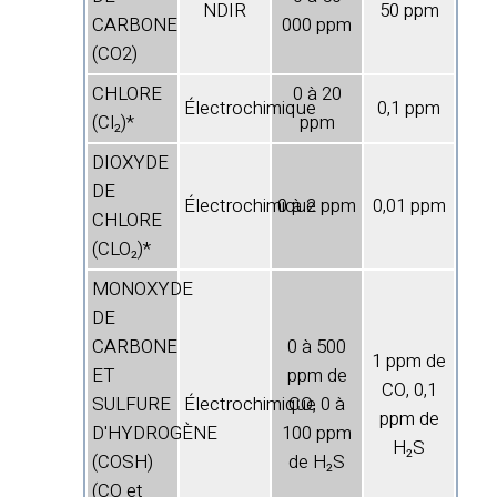
NDIR
50 ppm
CARBONE
000 ppm
(CO2)
CHLORE
0 à 20
Électrochimique
0,1 ppm
(Cl₂)*
ppm
DIOXYDE
DE
Électrochimique
0 à 2 ppm
0,01 ppm
CHLORE
(CLO₂)*
MONOXYDE
DE
CARBONE
0 à 500
1 ppm de
ET
ppm de
CO, 0,1
SULFURE
Électrochimique
CO, 0 à
ppm de
D'HYDROGÈNE
100 ppm
H₂S
(COSH)
de H₂S
(CO et