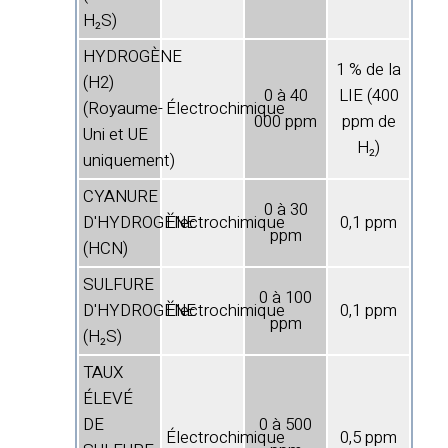
H₂S)
HYDROGÈNE
1 % de la
(H2)
0 à 40
LIE (400
(Royaume-
Électrochimique
000 ppm
ppm de
Uni et UE
H₂)
uniquement)
CYANURE
0 à 30
D'HYDROGÈNE
Électrochimique
0,1 ppm
ppm
(HCN)
SULFURE
0 à 100
D'HYDROGÈNE
Électrochimique
0,1 ppm
ppm
(H₂S)
TAUX
ÉLEVÉ
DE
0 à 500
Électrochimique
0,5 ppm