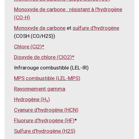
Monoxyde de carbone : résistant à l'hydrogène
(CO-H)
Monoxyde de carbone
et
sulfure d'hydrogène
(COSH (CO/H2S))
Chlore (Cl2)*
Dioxyde de chlore (ClO2)*
Infrarouge combustible (LEL-IR)
MPS combustible (LEL-MPS)
Rayonnement gamma
Hydrogène (H₂)
Cyanure d'hydrogène (HCN)
Fluorure d'hydrogène (HF)
*
Sulfure d'hydrogène (H2S)