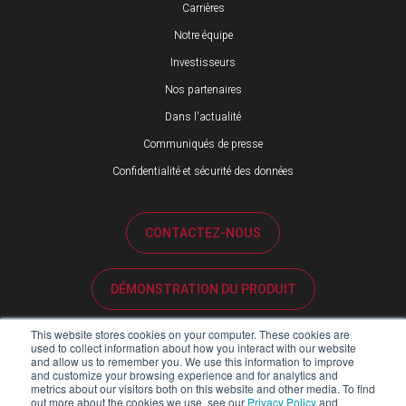
Carrières
Notre équipe
Investisseurs
Nos partenaires
Dans l'actualité
Communiqués de presse
Confidentialité et sécurité des données
CONTACTEZ-NOUS
DÉMONSTRATION DU PRODUIT
This website stores cookies on your computer. These cookies are
ASSISTANCE CLIENTÈLE
used to collect information about how you interact with our website
and allow us to remember you. We use this information to improve
and customize your browsing experience and for analytics and
metrics about our visitors both on this website and other media. To find
PORTAIL PARTENAIRES
out more about the cookies we use, see our
Privacy Policy
and