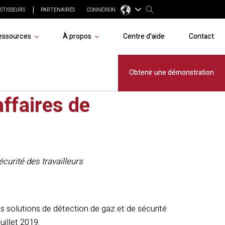
STISSEURS
PARTENAIRES
CONNEXION
essources
À propos
Centre d'aide
Contact
oisième
Obtenir une démonstration
affaires de
curité des travailleurs
s solutions de détection de gaz et de sécurité
uillet 2019.