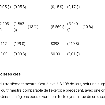
0,05 $)
(0,05 $)
(0,15 $)
(0,17 $)
(2 103
(1 862
(5 040
(13 %)
(5 569 $)
(10 %)
)
$)
$)
$112
(179 $)
$398
(419 $)
$0.00
(0,00 $)
$0.00
(0,01 $)
cières clés
s du troisième trimestre s'est élevé à 8 108 dollars, soit une a
 du trimestre comparable de l'exercice précédent, avec une croi
Unis, ces régions poursuivant leur forte dynamique de croissa