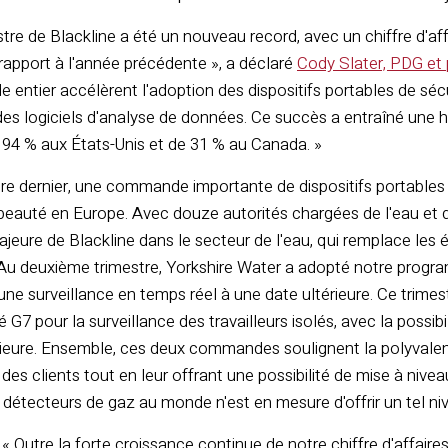
tre de Blackline a été un nouveau record, avec un chiffre d'affa
rapport à l'année précédente », a déclaré
Cody Slater, PDG et 
 entier accélèrent l'adoption des dispositifs portables de sécu
 des logiciels d'analyse de données. Ce succès a entraîné une 
 94 % aux États-Unis et de 31 % au Canada. »
e dernier, une commande importante de dispositifs portables 
beauté en Europe. Avec douze autorités chargées de l'eau et d
jeure de Blackline dans le secteur de l'eau, qui remplace les
« Au deuxième trimestre, Yorkshire Water a adopté notre progr
r une surveillance en temps réel à une date ultérieure. Ce trim
é G7 pour la surveillance des travailleurs isolés, avec la possi
rieure. Ensemble, ces deux commandes soulignent la polyvale
des clients tout en leur offrant une possibilité de mise à niv
 détecteurs de gaz au monde n'est en mesure d'offrir un tel niv
: « Outre la forte croissance continue de notre chiffre d'affair