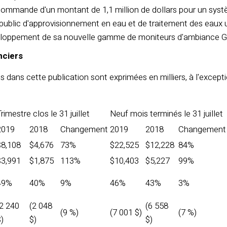
commande d'un montant de 1,1 million de dollars pour un systèm
public d'approvisionnement en eau et de traitement des eaux
eloppement de sa nouvelle gamme de moniteurs d'ambiance 
anciers
s dans cette publication sont exprimées en milliers, à l'exce
rimestre clos le 31 juillet
Neuf mois terminés le 31 juillet
2019
2018
Changement
2019
2018
Changement
$8,108
$4,676
73%
$22,525
$12,228
84%
$3,991
$1,875
113%
$10,403
$5,227
99%
49%
40%
9%
46%
43%
3%
(2 240
(2 048
(6 558
(9 %)
(7 001 $)
(7 %)
)
$)
$)