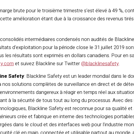
arge brute pour le troisième trimestre s'est élevé à 49 %, con
cette amélioration étant due à la croissance des revenus tirés 
 consolidés intermédiaires condensés non audités de Blackline e
ultats d'exploitation pour la période close le 31 juillet 2019 so
us les résultats sont exprimés en dollars canadiens. Pour en sa
ty.com
et suivez Blackline sur Twitter
@blacklinesafety
.
ine Safety
: Blackline Safety est un leader mondial dans le d
nos solutions complètes de surveillance en direct et de détec
 environnements dangereux à réagir en temps réel aux situatio
lant à la sécurité de tous tout au long du processus. Avec des m
ologiques, Blackline Safety est reconnue pour sa qualité et 
énieurs crée et fabrique en interne des technologies portable
rgées dans le cloud et des interfaces web pour l'industrie mo
écurité clé en main, connectée et utilisable partout au monde, 