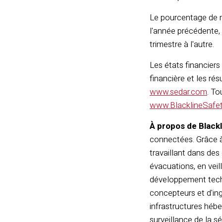
Le pourcentage de m
l'année précédente, 
trimestre à l'autre.
Les états financiers
financière et les rés
www.sedar.com
. To
www.BlacklineSafe
À propos de Blackl
connectées. Grâce à 
travaillant dans des
évacuations, en veil
développement techn
concepteurs et d'ing
infrastructures hébe
surveillance de la s