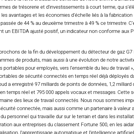
ermes de trésorerie et d'investissements à court terme, qui s'él
les avantages et les économies d'échelle liés à la fabricatio
 passée de 44 % au deuxième trimestre à 49 % ce trimestre. C'
nt un EBITDA ajusté positif, un indicateur non conforme aux P
prochons de la fin du développement du détecteur de gaz G7
mmes de produits, mais aussi à une évolution de notre activi
 portables pour employés, vers l'ensemble du lieu de travail »,
 portables de sécurité connectés en temps réel déjà déployés d
ud a enregistré 97 milliards de points de données, 1,2 milliard 
s en temps réel et 795 000 appels vocaux et messages. Cette s
domaine des lieux de travail connectés. Nous nous sommes i
 sécurité connectée, mais aussi comme un partenaire à valeur
 du personnel qui travaille dur sur le terrain et dans les install
gration aux entreprises du classement Fortune 500, en les aidant
lisation, l'apprentissage automatique et l'intelligence artificiel