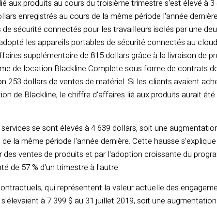
s lié aux produits au cours du troisième trimestre s'est élevé à
llars enregistrés au cours de la même période l'année dernière
fs de sécurité connectés pour les travailleurs isolés par une de
adopté les appareils portables de sécurité connectés au cloud
'affaires supplémentaire de 815 dollars grâce à la livraison de
me de location Blackline Complete sous forme de contrats de 
on 253 dollars de ventes de matériel. Si les clients avaient ach
n de Blackline, le chiffre d'affaires lié aux produits aurait ét
 services se sont élevés à 4 639 dollars, soit une augmentatio
 de la même période l'année dernière. Cette hausse s'explique 
tir des ventes de produits et par l'adoption croissante du pro
 de 57 % d'un trimestre à l'autre.
ontractuels, qui représentent la valeur actuelle des engagemen
s'élevaient à 7 399 $ au 31 juillet 2019, soit une augmentati