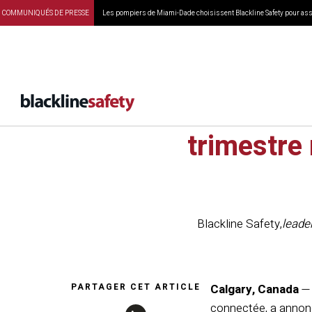
COMMUNIQUÉS DE PRESSE
Les pompiers de Miami-Dade choisissent Blackline Safety pour assu
Blackl
trimestre 
Blackline Safety
,
leade
PARTAGER CET ARTICLE
Calgary, Canada
— 
connectée, a annoncé