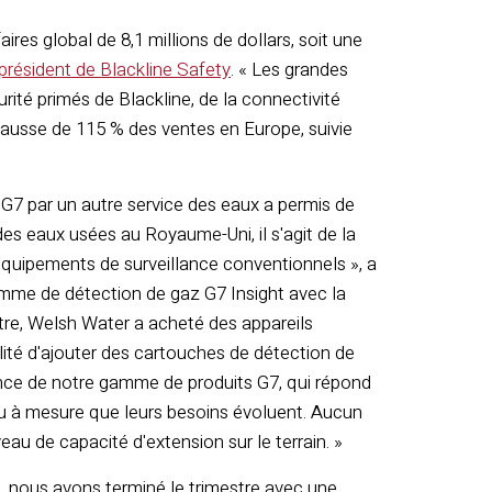
ires global de 8,1 millions de dollars, soit une
président de Blackline Safety
. « Les grandes
rité primés de Blackline, de la connectivité
hausse de 115 % des ventes en Europe, suivie
G7 par un autre service des eaux a permis de
es eaux usées au Royaume-Uni, il s'agit de la
 équipements de surveillance conventionnels », a
amme de détection de gaz G7 Insight avec la
estre, Welsh Water a acheté des appareils
bilité d'ajouter des cartouches de détection de
nce de notre gamme de produits G7, qui répond
eau à mesure que leurs besoins évoluent. Aucun
eau de capacité d'extension sur le terrain. »
es, nous avons terminé le trimestre avec une