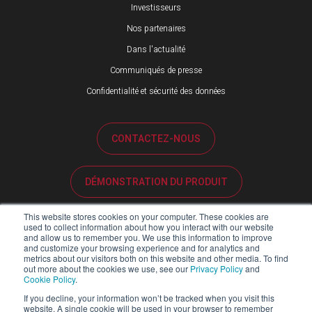
Investisseurs
Nos partenaires
Dans l'actualité
Communiqués de presse
Confidentialité et sécurité des données
CONTACTEZ-NOUS
DÉMONSTRATION DU PRODUIT
This website stores cookies on your computer. These cookies are
ASSISTANCE CLIENTÈLE
used to collect information about how you interact with our website
and allow us to remember you. We use this information to improve
and customize your browsing experience and for analytics and
metrics about our visitors both on this website and other media. To find
PORTAIL PARTENAIRES
out more about the cookies we use, see our
Privacy Policy
and
Cookie Policy
.
If you decline, your information won’t be tracked when you visit this
website. A single cookie will be used in your browser to remember