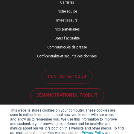
Carrières
Notre équipe
Investisseurs
Nos partenaires
Dans l'actualité
Communiqués de presse
Confidentialité et sécurité des données
CONTACTEZ-NOUS
DÉMONSTRATION DU PRODUIT
This website stores cookies on your computer. These cookies are
ASSISTANCE CLIENTÈLE
used to collect information about how you interact with our website
and allow us to remember you. We use this information to improve
and customize your browsing experience and for analytics and
metrics about our visitors both on this website and other media. To find
PORTAIL PARTENAIRES
out more about the cookies we use, see our
Privacy Policy
and