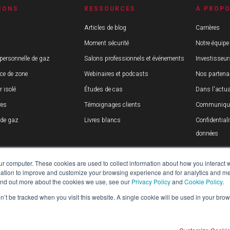
IONS
RESSOURCES
À PROP
Articles de blog
Carrières
Moment sécurité
Notre équipe
 personnelle de gaz
Salons professionnels et événements
Investisseur
nce de zone
Webinaires et podcasts
Nos partena
r isolé
Études de cas
Dans l'actua
res
Témoignages clients
Communiqué
 de gaz
Livres blancs
Confidentiali
données
ur computer. These cookies are used to collect information about how you interact w
tion to improve and customize your browsing experience and for analytics and metr
find out more about the cookies we use, see our
Privacy Policy
and
Cookie Policy
.
on’t be tracked when you visit this website. A single cookie will be used in your b