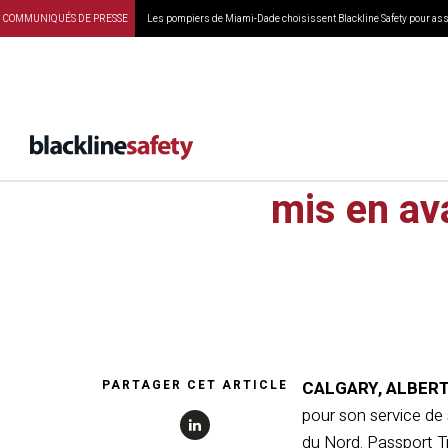
COMMUNIQUÉS DE PRESSE
Les pompiers de Miami-Dade choisissent Blackline Safety pour assu
Le servic
mis en av
PARTAGER CET ARTICLE
CALGARY, ALBERT
pour son service de
du Nord. Passport Tr