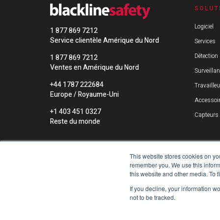
SOLUT
Logiciel
1 877 869 7212
Service clientèle Amérique du Nord
Services
Détection
1 877 869 7212
Ventes en Amérique du Nord
Surveilla
+44 1787 222684
Travailleu
Europe / Royaume-Uni
Accessoi
+1 403 451 0327
Capteurs
Reste du monde
This website stores cookies on yo
remember you. We use this informa
this website and other media. To 
If you decline, your information w
not to be tracked.