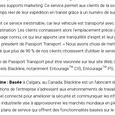
ses supports marketing. Ce service permet aux clients de la s
emps réel de leur expédition en transit grâce à un numéro de su
nt ce service inestimable, car leur véhicule est transporté avec
stination. Les clients connaissent alors l'emplacement précis de 
age connu, ce qui leur apporte une tranquillité d'esprit et leur
tt, président de Passport Transport. « Nous avons choisi de met
que plus de 90 % de nos clients choisissent d'utiliser le servic
ée de Passport Transport peut être visionnée sur leur site Web
reils Blackline, notamment Entourage™ CIS, Entourage™ PS, 
ine : Basée
à Calgary, au Canada, Blackline est un fabricant 
lutions de l'entreprise s'adressent aux environnements de travai
l connecté pour améliorer la sécurité et communiquer les info
vité industrielle vise à approvisionner les marchés mondiaux en 
s plans de service qui offrent des fonctionnalités basées sur l