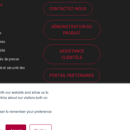
OS
CONTACTEZ-NOUS
DÉMONSTRATION DU
PRODUIT
s
ires
lité
ASSISTANCE
CLIENTÈLE
s de presse
té et sécurité des
PORTAIL PARTENAIRES
ith our website and allow us to
ics about our visitors both on
rowser to remember your preference