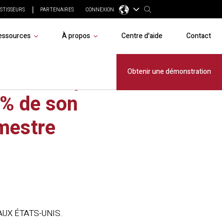
STISSEURS
PARTENAIRES
CONNEXION
essources
À propos
Centre d'aide
Contact
e GPS Corp
Obtenir une démonstration
 % de son
imestre
UX ÉTATS-UNIS.