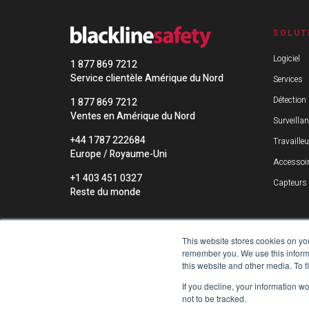
SOLUT
Logiciel
1 877 869 7212
Service clientèle Amérique du Nord
Services
Détection
1 877 869 7212
Ventes en Amérique du Nord
Surveilla
+44 1787 222684
Travailleu
Europe / Royaume-Uni
Accessoi
+1 403 451 0327
Capteurs
Reste du monde
This website stores cookies on yo
remember you. We use this informa
this website and other media. To 
If you decline, your information w
not to be tracked.