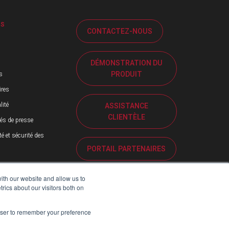
OS
CONTACTEZ-NOUS
DÉMONSTRATION DU
PRODUIT
s
ires
lité
ASSISTANCE
CLIENTÈLE
s de presse
té et sécurité des
PORTAIL PARTENAIRES
ith our website and allow us to
ics about our visitors both on
rowser to remember your preference