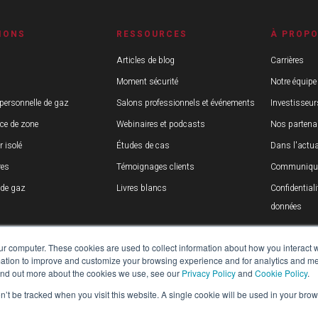
IONS
RESSOURCES
À PROP
Articles de blog
Carrières
Moment sécurité
Notre équipe
 personnelle de gaz
Salons professionnels et événements
Investisseur
nce de zone
Webinaires et podcasts
Nos partena
r isolé
Études de cas
Dans l'actua
res
Témoignages clients
Communiqué
 de gaz
Livres blancs
Confidentiali
données
ur computer. These cookies are used to collect information about how you interact w
tion to improve and customize your browsing experience and for analytics and metr
find out more about the cookies we use, see our
Privacy Policy
and
Cookie Policy
.
on’t be tracked when you visit this website. A single cookie will be used in your b