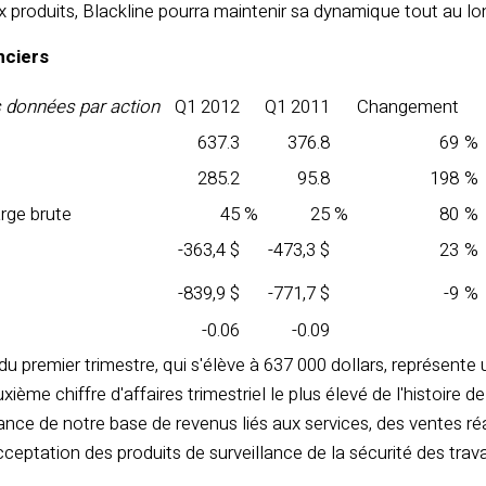
produits, Blackline pourra maintenir sa dynamique tout au lon
anciers
es données par action
Q1 2012
Q1 2011
Changement
637.3
376.8
69
%
285.2
95.8
198
%
rge brute
45
%
25
%
80
%
-363,4 $
-473,3 $
23
%
-839,9 $
-771,7 $
-9
%
-0.06
-0.09
s du premier trimestre, qui s'élève à 637 000 dollars, représen
ième chiffre d'affaires trimestriel le plus élevé de l'histoire 
sance de notre base de revenus liés aux services, des ventes 
'acceptation des produits de surveillance de la sécurité des trav