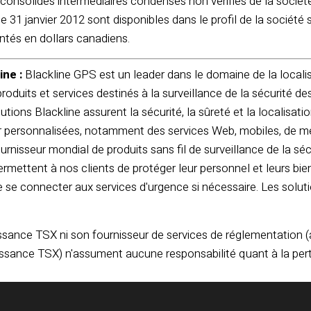
 consolidés intermédiaires condensés non vérifiés de la société
le 31 janvier 2012 sont disponibles dans le profil de la sociét
ntés en dollars canadiens.
ine :
Blackline GPS est un leader dans le domaine de la localisa
duits et services destinés à la surveillance de la sécurité des 
utions Blackline assurent la sécurité, la sûreté et la localisati
eur personnalisées, notamment des services Web, mobiles, de me
urnisseur mondial de produits sans fil de surveillance de la sécu
ermettent à nos clients de protéger leur personnel et leurs bien
 se connecter aux services d'urgence si nécessaire. Les soluti
ssance TSX ni son fournisseur de services de réglementation (
issance TSX) n'assument aucune responsabilité quant à la pert