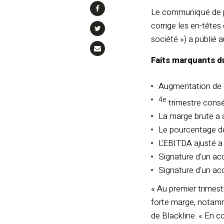
Le communiqué de pr
corrige les en-têtes
société ») a publié a
Faits marquants d
Augmentation de 69
4e
trimestre conséc
La marge brute a 
Le pourcentage de
L'EBITDA ajusté a
Signature d'un acc
Signature d'un a
« Au premier trimest
forte marge, notamm
de Blackline. « En 