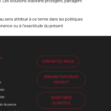
. Les solutions Blackline protègent, partagent
au sens attribué à ce terme dans les politiques
inence ou à l'exactitude du présent
OS
CONTACTEZ-NOUS
DÉMONSTRATION DU
PRODUIT
s
ires
lité
ASSISTANCE
CLIENTÈLE
s de presse