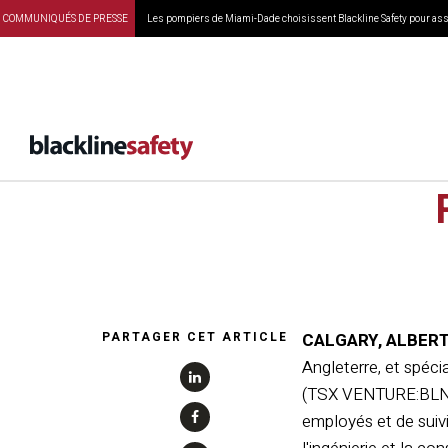
COMMUNIQUÉS DE PRESSE
Les pompiers de Miami-Dade choisissent Blackline Safety pour assu
GfG ét
PARTAGER CET ARTICLE
CALGARY, ALBERTA-
Angleterre, et spéci
(TSX VENTURE:BLN) (
employés et de suivi