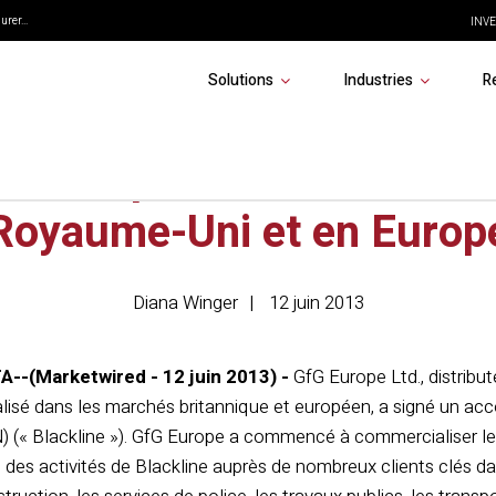
rer...
INVE
Solutions
Industries
R
end la présence de Black
Royaume-Uni et en Europ
Diana Winger
12 juin 2013
-(Marketwired - 12 juin 2013) -
GfG Europe Ltd., distribut
alisé dans les marchés britannique et européen, a signé un acc
« Blackline »). GfG Europe a commencé à commercialiser les s
 des activités de Blackline auprès de nombreux clients clés dan