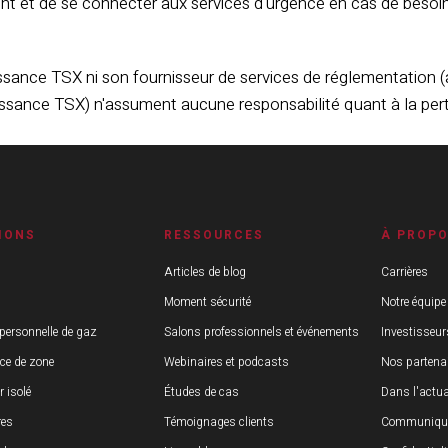
nt et de se connecter aux services d'urgence en cas de besoin
ssance TSX ni son fournisseur de services de réglementation (
issance TSX) n'assument aucune responsabilité quant à la pert
IONS
RESSOURCES
À PROP
Articles de blog
Carrières
Moment sécurité
Notre équipe
 personnelle de gaz
Salons professionnels et événements
Investisseur
nce de zone
Webinaires et podcasts
Nos partena
r isolé
Études de cas
Dans l'actua
res
Témoignages clients
Communiqué