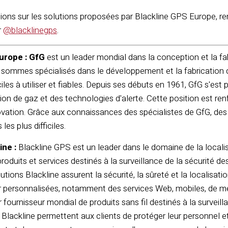
tions sur les solutions proposées par Blackline GPS Europe, r
r
@blacklinegps
.
urope : GfG
est un leader mondial dans la conception et la fa
 sommes spécialisés dans le développement et la fabrication
ciles à utiliser et fiables. Depuis ses débuts en 1961, GfG s'est
on de gaz et des technologies d'alerte. Cette position est re
novation. Grâce aux connaissances des spécialistes de GfG, de
les plus difficiles.
ine :
Blackline GPS est un leader dans le domaine de la localisa
duits et services destinés à la surveillance de la sécurité des 
utions Blackline assurent la sécurité, la sûreté et la localisati
ur personnalisées, notamment des services Web, mobiles, de me
 fournisseur mondial de produits sans fil destinés à la surveilla
s Blackline permettent aux clients de protéger leur personnel et