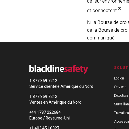
de leur environneme
®
et connectent.
Ni la Bourse de croi
de la Bourse de cro
communiqué.
SOLUT
Logiciel
1 877 869 7212
Service clientèle Amérique du Nord
Services
Détection
1 877 869 7212
Ventes en Amérique du Nord
Surveilla
+44 1787 222684
Travailleu
Europe / Royaume-Uni
Accessoi
+1 403 451 0327