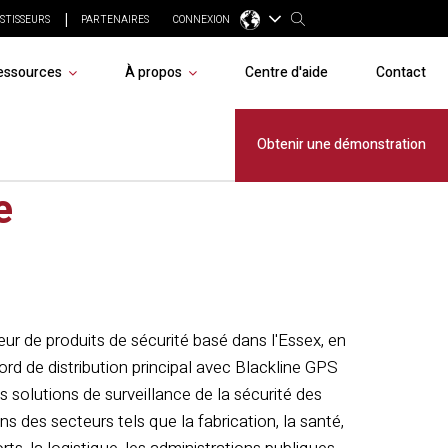
STISSEURS
PARTENAIRES
CONNEXION
essources
À propos
Centre d'aide
Contact
line au
Obtenir une démonstration
e
eur de produits de sécurité basé dans l'Essex, en
ord de distribution principal avec Blackline GPS
olutions de surveillance de la sécurité des
s des secteurs tels que la fabrication, la santé,