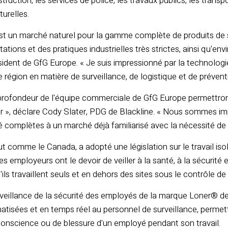
nstruction, les services de police, les travaux publics, les transp
turelles.
t un marché naturel pour la gamme complète de produits de su
ions et des pratiques industrielles très strictes, ainsi qu'envir
ident de GfG Europe. « Je suis impressionné par la technolog
 région en matière de surveillance, de logistique et de prévent
a profondeur de l'équipe commerciale de GfG Europe permettron
er », déclare Cody Slater, PDG de Blackline. « Nous sommes 
é complètes à un marché déjà familiarisé avec la nécessité de s
 comme le Canada, a adopté une législation sur le travail isolé
Les employeurs ont le devoir de veiller à la santé, à la sécurit
ils travaillent seuls et en dehors des sites sous le contrôle de
rveillance de la sécurité des employés de la marque Loner® de 
tisées et en temps réel au personnel de surveillance, permetta
conscience ou de blessure d'un employé pendant son travail.