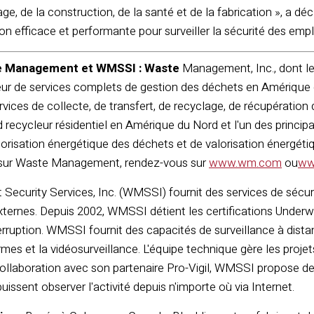
e, de la construction, de la santé et de la fabrication », a dé
on efficace et performante pour surveiller la sécurité des employ
e Management et WMSSI : Waste
Management, Inc., dont le
seur de services complets de gestion des déchets en Amérique du 
rvices de collecte, de transfert, de recyclage, de récupération
nd recycleur résidentiel en Amérique du Nord et l'un des princip
alorisation énergétique des déchets et de valorisation énergét
s sur Waste Management, rendez-vous sur
www.wm.com
ou
ww
curity Services, Inc. (WMSSI) fournit des services de sécurit
externes. Depuis 2002, WMSSI détient les certifications Under
erruption. WMSSI fournit des capacités de surveillance à dist
larmes et la vidéosurveillance. L'équipe technique gère les proj
 collaboration avec son partenaire Pro-Vigil, WMSSI propose d
puissent observer l'activité depuis n'importe où via Internet.