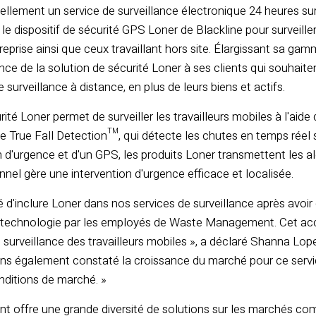
llement un service de surveillance électronique 24 heures sur
se le dispositif de sécurité GPS Loner de Blackline pour surveill
ntreprise ainsi que ceux travaillant hors site. Élargissant sa
nce de la solution de sécurité Loner à ses clients qui souhaiten
 surveillance à distance, en plus de leurs biens et actifs.
urité Loner permet de surveiller les travailleurs mobiles à l'a
e True Fall Detection™, qui détecte les chutes en temps réel
d'urgence et d'un GPS, les produits Loner transmettent les al
el gère une intervention d'urgence efficace et localisée.
d'inclure Loner dans nos services de surveillance après avoir 
tte technologie par les employés de Waste Management. Cet a
e surveillance des travailleurs mobiles », a déclaré Shanna Lo
s également constaté la croissance du marché pour ce serv
nditions de marché. »
offre une grande diversité de solutions sur les marchés com