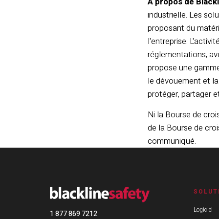
À propos de Blackl
industrielle. Les so
proposant du matérie
l'entreprise. L'acti
réglementations, ave
propose une gamme d
le dévouement et la
protéger, partager 
Ni la Bourse de croi
de la Bourse de cro
communiqué.
SOLUT
Logiciel
1 877 869 7212