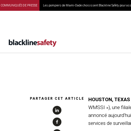
COMMUNIQUÉS DE PRESSE
Les pompiers de Miami-Dade choisissent Blackline Safety pour assu
Waste Man
PARTAGER CET ARTICLE
HOUSTON, TEXAS e
WMSSI »), une fili
annoncé aujourd'hui
services de surveill