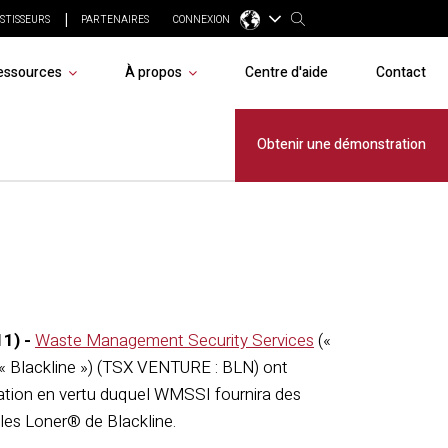
STISSEURS
PARTENAIRES
CONNEXION
essources
À propos
Centre d'aide
Contact
noncent un
Obtenir une démonstration
1) -
Waste Management Security Services
(«
« Blackline ») (TSX VENTURE : BLN) ont
sation en vertu duquel WMSSI fournira des
iles Loner® de Blackline.