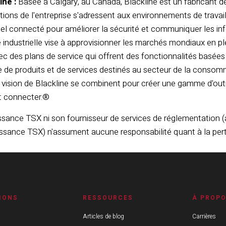
ine :
Basée à Calgary, au Canada, Blackline est un fabricant d
lutions de l'entreprise s'adressent aux environnements de travai
l connecté pour améliorer la sécurité et communiquer les info
vité industrielle vise à approvisionner les marchés mondiaux en p
c des plans de service qui offrent des fonctionnalités basées s
e produits et de services destinés au secteur de la consommat
 vision de Blackline se combinent pour créer une gamme d'out
et connecter.®
ssance TSX ni son fournisseur de services de réglementation (
issance TSX) n'assument aucune responsabilité quant à la pert
IONS
RESSOURCES
À PROP
Articles de blog
Carrières