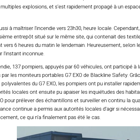
 multiples explosions, et s'est rapidement propagé à un espace
ssi à maîtriser l'incendie vers 23h30, heure locale. Cependant,
sième entrepôt situé sur le même site, qui contenait des textile
 vers 6 heures du matin le lendemain. Heureusement, selon les
r l'instant inconnue.
endie,
137 pompiers, appuyés par 60 véhicules, ont participé à 
 par les moniteurs portables G7 EXO de Blackline Safety. Grâ
polyvalentes du G7 EXO, les pompiers ont pu installer rapidem
rités locales ont ensuite pu apaiser les inquiétudes des habit
 pour prélever des échantillons et surveiller en continu la quali
illance continue a permis aux autorités locales d'agir si néces
acement, ce qui n'a finalement pas été le cas.