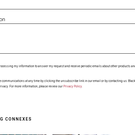
ion
 processing my information to answer my request and receive periodic emails about other products and 
ommunications at any time by clicking the unsubscribe link in our email or by contacting us. Blackl
rivacy. For more information, please review our
Privacy Policy
.
OG CONNEXES