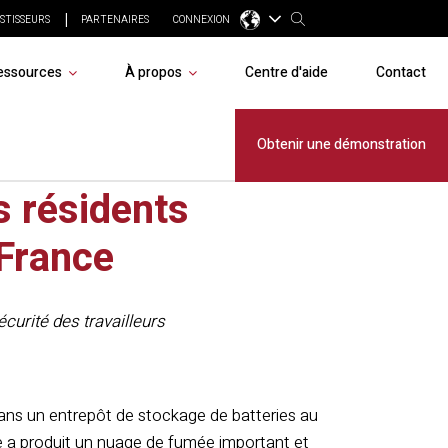
STISSEURS
PARTENAIRES
CONNEXION
essources
À propos
Centre d'aide
Contact
lackline
Obtenir une démonstration
s résidents
 France
curité des travailleurs
 dans un entrepôt de stockage de batteries au
ie a produit un nuage de fumée important et