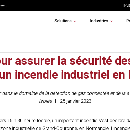
rer...
INVE
Solutions
Industries
R
teur de zone G7 EXO de B
ur assurer la sécurité de
un incendie industriel en
r dans le domaine de la détection de gaz connectée et de la sé
isolés
25 janvier 2023
vers 16 h 30 heure locale, un important incendie s'est déclaré
a zone industrielle de Grand-Couronne, en Normandie. L'incend