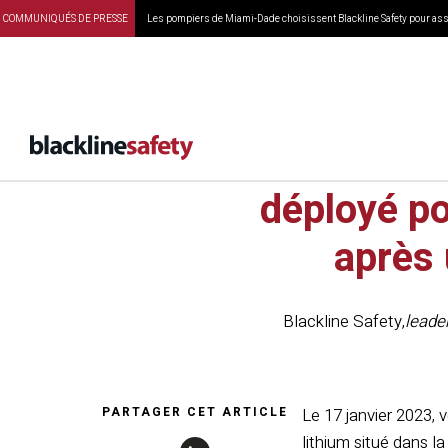
COMMUNIQUÉS DE PRESSE
Les pompiers de Miami-Dade choisissent Blackline Safety pour assu
Le moni
déployé po
après 
Blackline Safety
,
leade
PARTAGER CET ARTICLE
Le 17 janvier 2023, 
lithium situé dans l