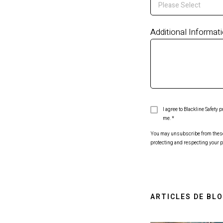
Additional Informat
I agree to Blackline Safety
me.
*
You may unsubscribe from these c
protecting and respecting your p
ARTICLES DE BL