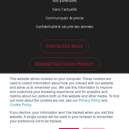
Nos partenaires
Dans l'actualité
Communiqués de presse
Confidentialité et sécurité des données
CONTACTEZ-NOUS
DÉMONSTRATION DU PRODUIT
This website stores cookies on your computer. These cookies are
ASSISTANCE CLIENTÈLE
used to collect information about how you interact with our website
and allow us to remember you. We use this information to improve
and customize your browsing experience and for analytics and
metrics about our visitors both on this website and other media. To find
PORTAIL PARTENAIRES
out more about the cookies we use, see our
Privacy Policy
and
Cookie Policy
.
If you decline, your information won’t be tracked when you visit this
website. A single cookie will be used in your browser to remember
your preference not to be tracked.
Copyright ©2026 Blackline Safety Corp. Tous droits réservés.