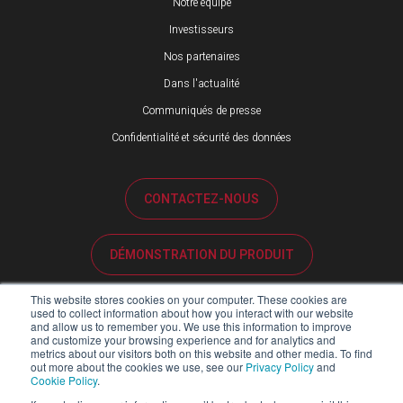
Notre équipe
Investisseurs
Nos partenaires
Dans l'actualité
Communiqués de presse
Confidentialité et sécurité des données
CONTACTEZ-NOUS
DÉMONSTRATION DU PRODUIT
This website stores cookies on your computer. These cookies are
ASSISTANCE CLIENTÈLE
used to collect information about how you interact with our website
and allow us to remember you. We use this information to improve
and customize your browsing experience and for analytics and
metrics about our visitors both on this website and other media. To find
PORTAIL PARTENAIRES
out more about the cookies we use, see our
Privacy Policy
and
Cookie Policy
.