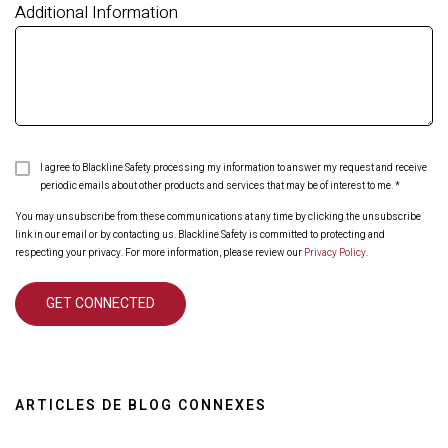
Additional Information
I agree to Blackline Safety processing my information to answer my request and receive
periodic emails about other products and services that may be of interest to me.
*
You may unsubscribe from these communications at any time by clicking the unsubscribe
link in our email or by contacting us. Blackline Safety is committed to protecting and
respecting your privacy. For more information, please review our
Privacy Policy
.
ARTICLES DE BLOG CONNEXES