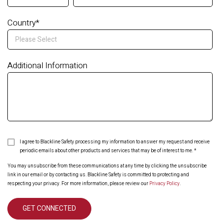
Country
*
Additional Information
I agree to Blackline Safety processing my information to answer my request and receive
periodic emails about other products and services that may be of interest to me.
*
You may unsubscribe from these communications at any time by clicking the unsubscribe
link in our email or by contacting us. Blackline Safety is committed to protecting and
respecting your privacy. For more information, please review our
Privacy Policy
.