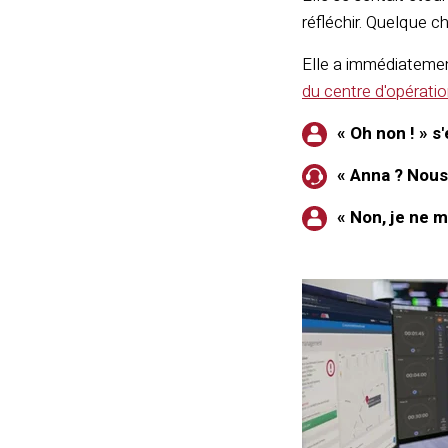
réfléchir. Quelque ch
Elle a immédiateme
du centre d'opératio
« Oh non ! » s
« Anna ? Nous
« Non, je ne m