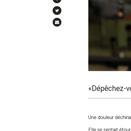
«
Dépêchez-vou
Une douleur déchirant
Elle se sentait étou