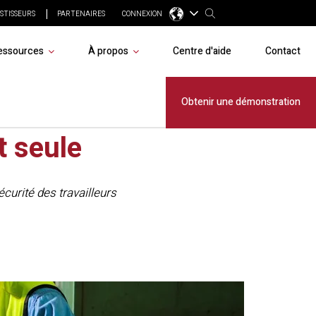
STISSEURS
PARTENAIRES
CONNEXION
essources
À propos
Centre d'aide
Contact
– Crise
Obtenir une démonstration
t seule
curité des travailleurs