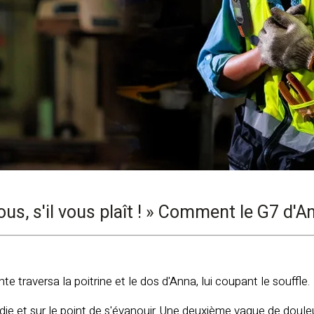
s, s'il vous plaît ! »
Comment le G7 d'Ann
e traversa la poitrine et le dos d'Anna, lui coupant le souffle.
rdie et sur le point de s'évanouir. Une deuxième vague de doule