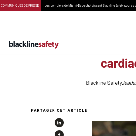
COMMUNIQUÉS DE PRESSE
Les pompiers de Miami-Dade choisissent Blackline Safety pour assu
Incide
cardia
Blackline Safety
,
leade
PARTAGER CET ARTICLE